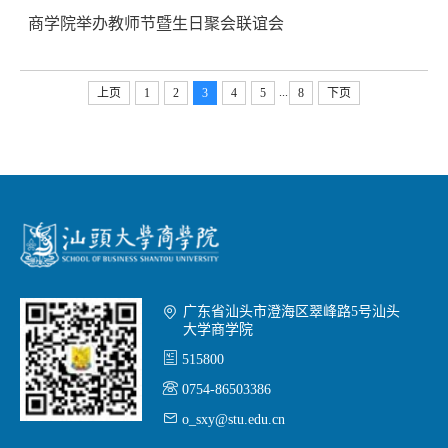
商学院举办教师节暨生日聚会联谊会
...
上页
1
2
3
4
5
8
下页

广东省汕头市澄海区翠峰路5号汕头
大学商学院

515800

0754-86503386

o_sxy@stu.edu.cn