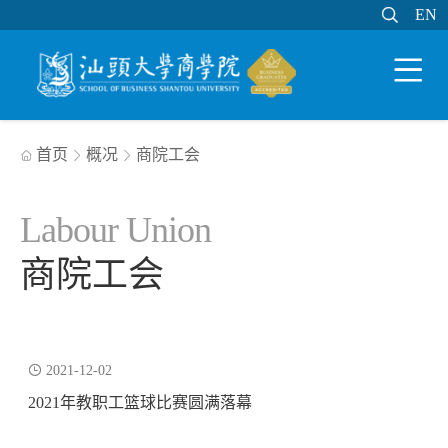

EN
EN

WEB邮件
MY STU
学分制系统

首页
概况
商院工会



Labour Union
商院工会

2021-12-02
2021年教职工篮球比赛圆满落幕