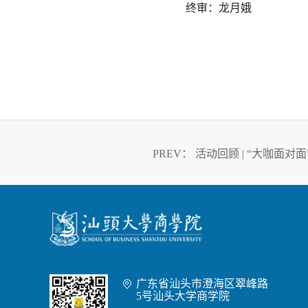
终审：龙月娥
PREV
：
活动回顾 | “大咖面对
广东省汕头市澄海区翠峰路

5号汕头大学商学院