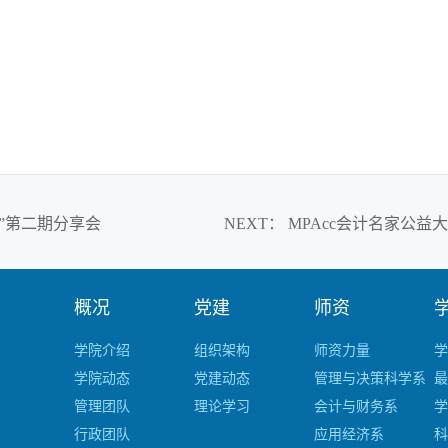
面”第二期分享会
NEXT
：
MPAcc会计名家公益
概况
党建
师资
学院介绍
组织架构
师资力量
学
学院动态
党建动态
管理与决策科学系
最
管理团队
理论学习
会计与财务系
学
行政团队
应用经济系
科