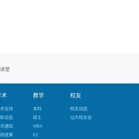
大讲堂
学术
教学
校友
术支持
本科
校友动态
新动态
硕士
汕大校友会
术通知
MBA
研成果
EE