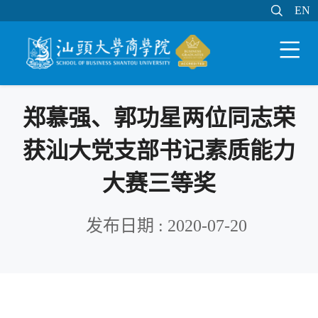

EN
EN

WEB邮件
MY STU
学分制系统

郑慕强、郭功星两位同志荣
获汕大党支部书记素质能力
大赛三等奖
发布日期 : 2020-07-20