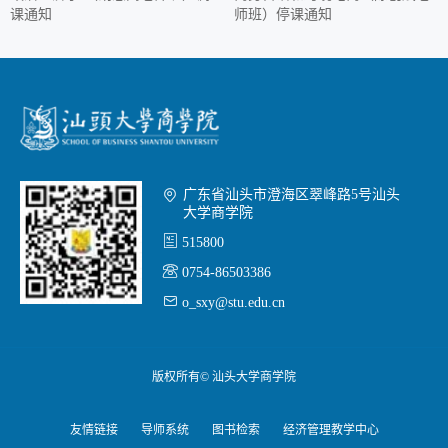
课通知
师班）停课通知

广东省汕头市澄海区翠峰路5号汕头
大学商学院

515800

0754-86503386

o_sxy@stu.edu.cn
版权所有© 汕头大学商学院
友情链接
导师系统
图书检索
经济管理教学中心