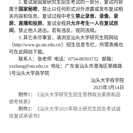
2.
复试是国家研究生招生考试的一部分，复试内容
属于
国家秘密
，禁止以任何形式对外泄露或发布复试相
关内容和信息。复试过程中考生
禁止录音、录像、录
屏、直播和投屏
。复试全程
只允许考生一人在复试房
间
，禁止他人进出。若有违反，视同违规。
3
.
其它未尽事宜，请浏览汕头大学研究生院网站
（
http://www.gs.stu.edu.cn/
）招生信息专栏，所需表格也
可在此网站下载。
联系人：张老师
电话：
0754-
8650
3732
邮箱：
xxzhang@stu.edu.cn
地址：广东省汕头市澄海区翠峰路
5
号汕头大学商学院
汕头大学商学院
202
5
年
3
月
14
日
附件
1
：
《汕头大学研究生招生思想政治素质和品
德考核表》
附件
2
：
《汕头大学
2025
年硕士研究生招生考试诚
信复试承诺书》