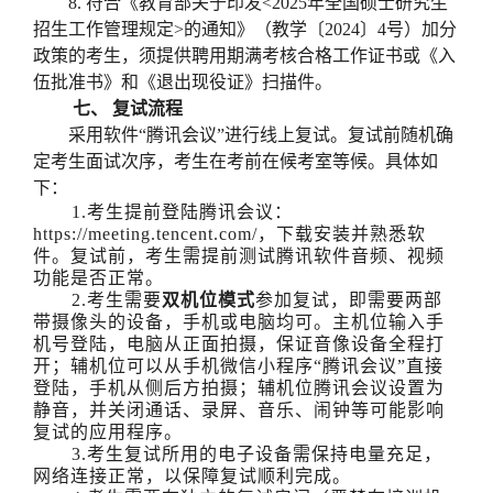
8.
符合《教育部关于印发
<2025
年全国硕士研究生
招生工作管理规定
>
的通知》（教学〔
2024
〕
4
号）加分
政策的考生，须提供聘用期满考核合格工作证书或《入
伍批准书》和《退出现役证》扫描件。
七、
复试流程
采用软件
“腾讯会议”进行线上复试。复试前随机确
定考生面试次序，考生在考前在候考室等候。具体如
下：
1.考生提前登陆腾讯会议：
https://meeting.tencent.com/，下载安装并熟悉软
件。复试前，考生需提前测试腾讯软件音频、视频
功能是否正常。
2.考生需要
双机位模式
参加复试，即需要两部
带摄像头的设备，手机或电脑均可。主机位输入手
机号登陆，电脑从正面拍摄，保证音像设备全程打
开；辅机位可以从手机微信小程序
“腾讯会议”直接
登陆，手机从侧后方拍摄；辅机位腾讯会议设置为
静音，并关闭通话、录屏、音乐、闹钟等可能影响
复试的应用程序。
3.考生复试所用的电子设备需保持电量充足，
网络连接正常，以保障复试顺利完成。