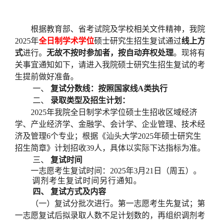
根据教育部、省考试院及学校相关文件精神，
我
院
2
02
5
年
全日制学术学位
硕士研究生
招生
复试
通过
线上方
式
进行
。
无故不
按时参加
者，按自动弃权处理
。
现将有
关事宜通知如下，请进入我院硕士研究生招生复试的考
生提前做好准备。
一、
复试分数线
：
按照国家线
A
类执行
二、
录取类型
及招生计划
：
2025
年我院全日制学术学位硕士生招收区域经济
学、产业经济学、金融学、会计学、企业管理、技术经
济及管理
6
个专业；根据《汕头大学
2025
年硕士研究生
招生简章》计划招收
39
人，具体以实际下达指标为准。
三、
复试时间
一志愿考生复试时间：
2025
年
3
月
21
日（周五）。
调剂考生复试时间另行通知。
四、
复试
方
式及内容
（一）复试分批次进行。第一志愿考生先复试；第
一志愿复试后拟录取人数不足计划数的，再组织调剂考