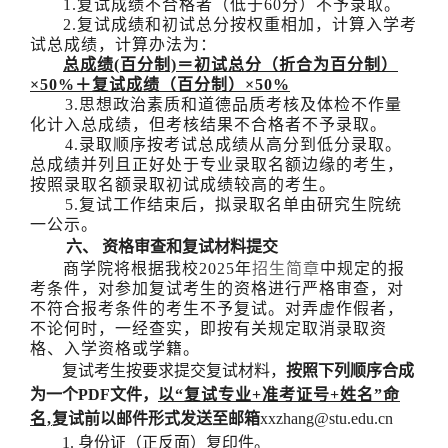
1.复试成绩不合格者（低于60分）不予录取。
2.复试成绩和初试总分按权重相加，计算入学考
试总成绩，计算办法为：
总成绩
(百分制)＝初试总分（折合为百分制）
×50%＋复试成绩（百分制）×50%
3.思想政治素质和道德品质考核及体检不作量
化计入总成绩，但考核结果不合格者不予录取。
4.
录取顺序按考试总成绩从高分到低分录取。
总成绩并列且正好处于专业录取名额边缘的考生，
按照录取名额录取初试成绩较高的考生。
5
.
复试工作结束后，拟录取名单由研究生院统
一公示。
六、
资格审查和复试材料提交
商学院将根据我校
2
02
5年
招生简章
中规定的报
考条件，对参加复试考生的资格进行严格审查，对
不符合报考条件的考生不予复试。对弄虚作假者，
不论何时，一经查实，即按有关规定取消录取资
格、入学资格或学籍。
复试考生按要求提交复试材料，
按照下列顺序合成
为一个
PDF
文件，
以
“复试专业+准考证号+姓名”命
名,
复试前以邮件形式发送至邮箱
xxzhang@stu.edu.cn
1.
身份证（正反面）复印件。