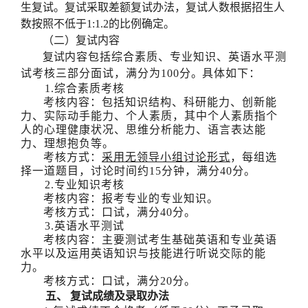
生复试。复试采取差额复试办法，复试人数根据招生人
数按照不低于
1:1.2
的比例确定。
（二）
复试内容
复试
内容包括综合素质、专业知识、英语水平测
试考核三部分面试，满分为
100分
。
具体如下：
1.综合素质考核
考核内容：包括知识结构、科研能力、创新能
力、实际动手能力、个人素质，其中个人素质指个
人的心理健康状况、思维分析能力、语言表达能
力、理想抱负等。
考核方式：
采用无领导小组讨论形式
，每组选
择一道题目，讨论时间约
1
5
分钟，满分
40分。
2.专业知识考核
考核内容：报考专业的专业知识。
考核方式：口试，满分
40分。
3.英语水平测试
考核内容：主要测试考生基础英语和专业英语
水平以及运用英语知识与技能进行听说交际的能
力。
考核方式：口试，满分
20分。
五、
复试成绩及录取办法