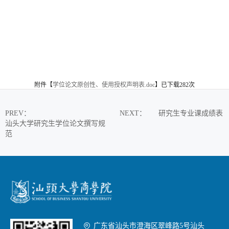
附件【
学位论文原创性、使用授权声明表.doc
】已下载
282
次
PREV
：
NEXT
：
研究生专业课成绩表
汕头大学研究生学位论文撰写规
范

广东省汕头市澄海区翠峰路5号汕头