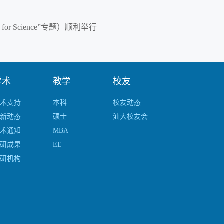
r Science”专题）顺利举行
学术
教学
校友
术支持
本科
校友动态
新动态
硕士
汕大校友会
术通知
MBA
研成果
EE
研机构