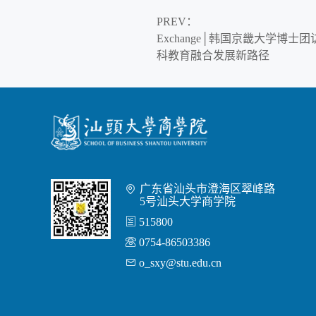
PREV
：
Exchange│韩国京畿大学博
科教育融合发展新路径
广东省汕头市澄海区翠峰路

5号汕头大学商学院

515800

0754-86503386

o_sxy@stu.edu.cn