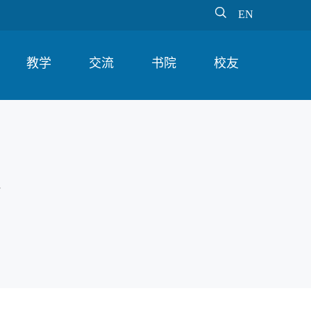

EN
教学
交流
书院
校友