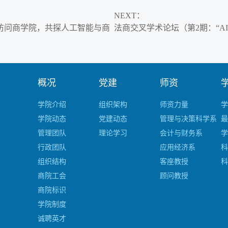
NEXT
：
士团访问商学院，共探人工智能与商
法商交叉学术论坛（第2期：“AI fo
概况
党建
师资
学院介绍
组织架构
师资力量
学
学院动态
党建动态
管理与决策科学系
最
管理团队
理论学习
会计与财务系
学
行政团队
应用经济系
科
组织结构
客座教授
科
商院工会
顾问教授
商院标识
学院制度
诚聘英才