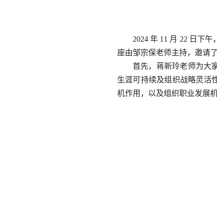
2024
年
11
月
22
日下午
座由邹宗保老师主持，邀请
首先，
蒋新玲
老师为大
生涯可持续及组织战略灵活
机作用，以及组织职业发展