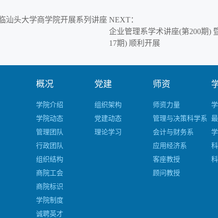
临汕头大学商学院开展系列讲座
NEXT
：
企业管理系学术讲座(第200期)
17期) 顺利开展
概况
党建
师资
学院介绍
组织架构
师资力量
学
学院动态
党建动态
管理与决策科学系
最
管理团队
理论学习
会计与财务系
学
行政团队
应用经济系
科
组织结构
客座教授
科
商院工会
顾问教授
商院标识
学院制度
诚聘英才