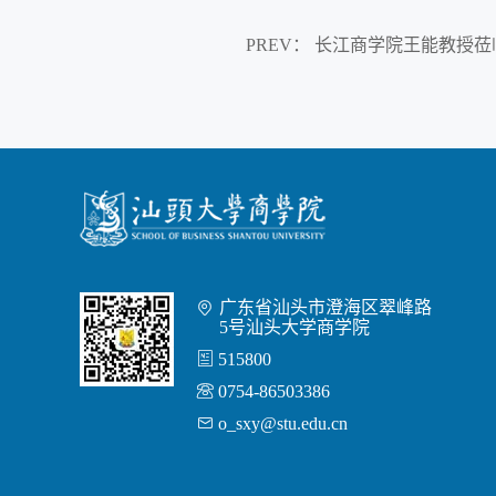
PREV
：
长江商学院王能教授莅
广东省汕头市澄海区翠峰路

5号汕头大学商学院

515800

0754-86503386

o_sxy@stu.edu.cn