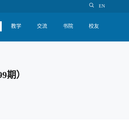

EN
教学
交流
书院
校友
9期）