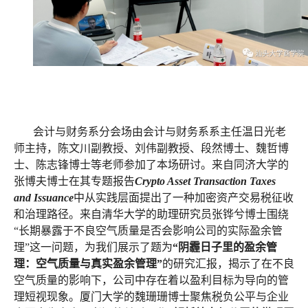
会计与财务系分会场由会计与财务系系主任温日光老
师主持，陈文川副教授、刘伟副教授、段然博士、魏哲博
士、陈志锋博士等老师参加了本场研讨。来自同济大学的
张博夫博士在其专题报告
Crypto Asset Transaction Taxes
and Issuance
中从实践层面提出了一种加密资产交易税征收
和治理路径。来自清华大学的助理研究员张铧兮博士围绕
“长期暴露于不良空气质量是否会影响公司的实际盈余管
理”这一问题，为我们展示了题为
“阴霾日子里的盈余管
理：空气质量与真实盈余管理”
的研究汇报，揭示了在不良
空气质量的影响下，公司中存在着以盈利目标为导向的管
理短视现象。厦门大学的魏珊珊博士聚焦税负公平与企业