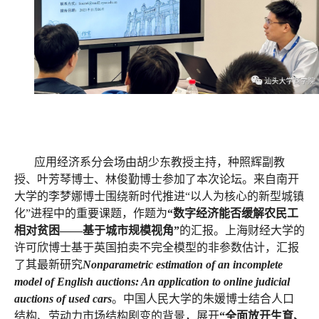
应用经济系分会场由胡少东教授主持，种照辉副教
授、叶芳琴博士、林俊勤博士参加了本次论坛。来自南开
大学的李梦娜博士围绕新时代推进“以人为核心的新型城镇
化”进程中的重要课题，作题为
“数字经济能否缓解农民工
相对贫困——基于城市规模视角”
的汇报。上海财经大学的
许可欣博士基于英国拍卖不完全模型的非参数估计，汇报
了其最新研究
Nonparametric estimation of an incomplete
model of English auctions: An application to online judicial
auctions of used cars
。中国人民大学的朱媛博士结合人口
结构、劳动力市场结构剧变的背景，展开
“全面放开生育、