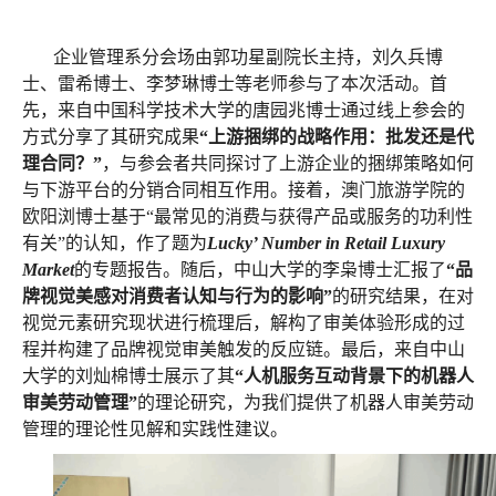
企业管理系分会场由郭功星副院长主持，刘久兵博
士、雷希博士、李梦琳博士等老师参与了本次活动。首
先，来自中国科学技术大学的唐园兆博士通过线上参会的
方式分享了其研究成果
“上游捆绑的战略作用：批发还是代
理合同？”
，与参会者共同探讨了上游企业的捆绑策略如何
与下游平台的分销合同相互作用。接着，澳门旅游学院的
欧阳浏博士基于“最常见的消费与获得产品或服务的功利性
有关”的认知，作了题为
Lucky’ Number in Retail Luxury
Market
的专题报告。随后，中山大学的李枭博士汇报了
“品
牌视觉美感对消费者认知与行为的影响”
的研究结果，在对
视觉元素研究现状进行梳理后，解构了审美体验形成的过
程并构建了品牌视觉审美触发的反应链。最后，来自中山
大学的刘灿棉博士展示了其
“人机服务互动背景下的机器人
审美劳动管理”
的理论研究，为我们提供了机器人审美劳动
管理的理论性见解和实践性建议。