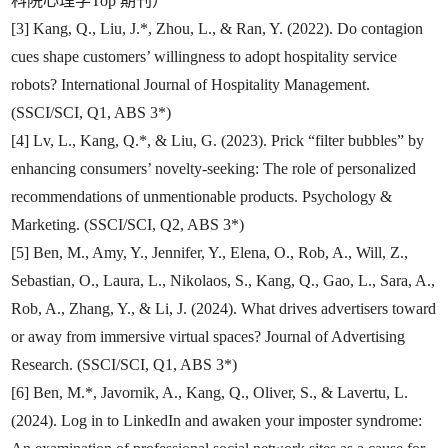
科院心理学Top 期刊）
[3] Kang, Q., Liu, J.*, Zhou, L., & Ran, Y. (2022). Do contagion
cues shape customers’ willingness to adopt hospitality service
robots? International Journal of Hospitality Management.
(SSCI/SCI, Q1, ABS 3*)
[4] Lv, L., Kang, Q.*, & Liu, G. (2023). Prick “filter bubbles” by
enhancing consumers’ novelty-seeking: The role of personalized
recommendations of unmentionable products. Psychology &
Marketing. (SSCI/SCI, Q2, ABS 3*)
[5] Ben, M., Amy, Y., Jennifer, Y., Elena, O., Rob, A., Will, Z.,
Sebastian, O., Laura, L., Nikolaos, S., Kang, Q., Gao, L., Sara, A.,
Rob, A., Zhang, Y., & Li, J. (2024). What drives advertisers toward
or away from immersive virtual spaces? Journal of Advertising
Research. (SSCI/SCI, Q1, ABS 3*)
[6] Ben, M.*, Javornik, A., Kang, Q., Oliver, S., & Lavertu, L.
(2024). Log in to LinkedIn and awaken your imposter syndrome: