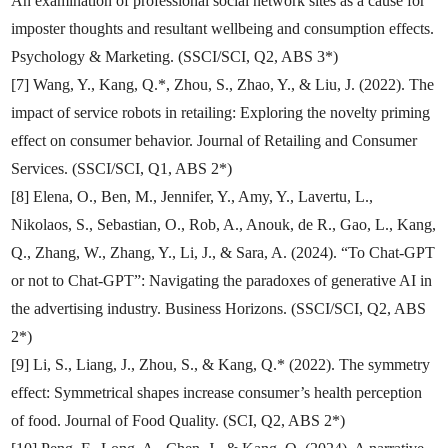
An examination of professional social network sites as a cause for
imposter thoughts and resultant wellbeing and consumption effects.
Psychology & Marketing. (SSCI/SCI, Q2, ABS 3*)
[7] Wang, Y., Kang, Q.*, Zhou, S., Zhao, Y., & Liu, J. (2022). The
impact of service robots in retailing: Exploring the novelty priming
effect on consumer behavior. Journal of Retailing and Consumer
Services. (SSCI/SCI, Q1, ABS 2*)
[8] Elena, O., Ben, M., Jennifer, Y., Amy, Y., Lavertu, L.,
Nikolaos, S., Sebastian, O., Rob, A., Anouk, de R., Gao, L., Kang,
Q., Zhang, W., Zhang, Y., Li, J., & Sara, A. (2024). “To Chat-GPT
or not to Chat-GPT”: Navigating the paradoxes of generative AI in
the advertising industry. Business Horizons. (SSCI/SCI, Q2, ABS
2*)
[9] Li, S., Liang, J., Zhou, S., & Kang, Q.* (2022). The symmetry
effect: Symmetrical shapes increase consumer’s health perception
of food. Journal of Food Quality. (SCI, Q2, ABS 2*)