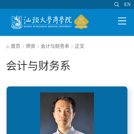

EN
EN

WEB邮件
MY STU
学分制系统

首页
师资
会计与财务系
正文




会计与财务系