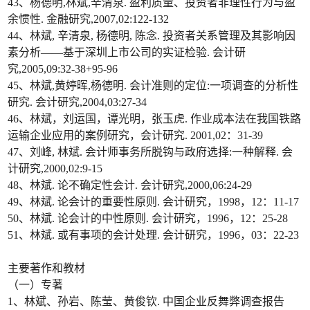
43、杨德明,林斌,辛清泉. 盈利质量、投资者非理性行为与盈
余惯性. 金融研究,2007,02:122-132
44、林斌, 辛清泉, 杨德明, 陈念. 投资者关系管理及其影响因
素分析——基于深圳上市公司的实证检验. 会计研
究,2005,09:32-38+95-96
45、林斌,黄婷晖,杨德明. 会计准则的定位:一项调查的分析性
研究. 会计研究,2004,03:27-34
46、林斌，刘运国，谭光明，张玉虎. 作业成本法在我国铁路
运输企业应用的案例研究，会计研究. 2001,02：31-39
47、刘峰, 林斌. 会计师事务所脱钩与政府选择:一种解释. 会
计研究,2000,02:9-15
48、林斌. 论不确定性会计. 会计研究,2000,06:24-29
49、林斌. 论会计的重要性原则. 会计研究，1998，12：11-17
50、林斌. 论会计的中性原则. 会计研究，1996，12：25-28
51、林斌. 或有事项的会计处理. 会计研究，1996，03：22-23
主要著作和教材
（一）专著
1、林斌、孙岩、陈莹、黄俊钦. 中国企业反舞弊调查报告