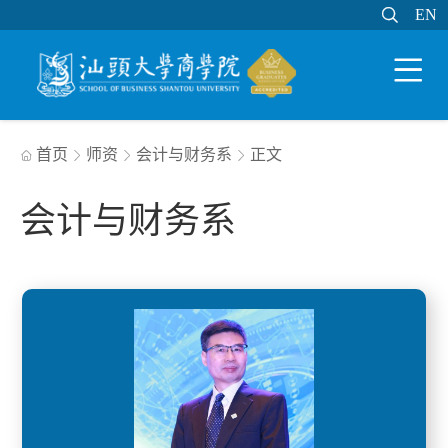

EN
EN

WEB邮件
MY STU
学分制系统

首页
师资
会计与财务系
正文




会计与财务系