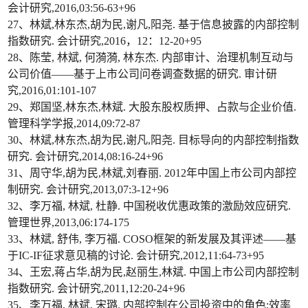
会计研究,2016,03:56-63+96
27、林斌,林东杰,胡为民,谢凡,阳尧. 基于信息披露的内部控制
指数研究. 会计研究,2016，12：12-20+95
28、陈莹, 林斌, 何漪漪, 林东杰. 内部审计、治理机制互动与
公司价值——基于上市公司问卷调查数据的研究. 审计研
究,2016,01:101-107
29、郑国坚,林东杰,林斌. 大股东股权质押、占款与企业价值.
管理科学学报,2014,09:72-87
30、林斌,林东杰,胡为民,谢凡,阳尧. 目标导向的内部控制指数
研究. 会计研究,2014,08:16-24+96
31、周守华,胡为民,林斌,刘春丽. 2012年中国上市公司内部控
制研究. 会计研究,2013,07:3-12+96
32、李万福, 林斌, 杜静. 中国税收优惠政策的激励效应研究.
管理世界,2013,06:174-175
33、林斌, 舒伟, 李万福. COSO框架的新发展及其评述——基
于IC-IF征求意见稿的讨论. 会计研究,2012,11:64-73+95
34、王宏,蒋占华,胡为民,赵丽生,林斌. 中国上市公司内部控制
指数研究. 会计研究,2011,12:20-24+96
35、李万福, 林斌, 宋璐. 内部控制在公司投资中的角色:效率