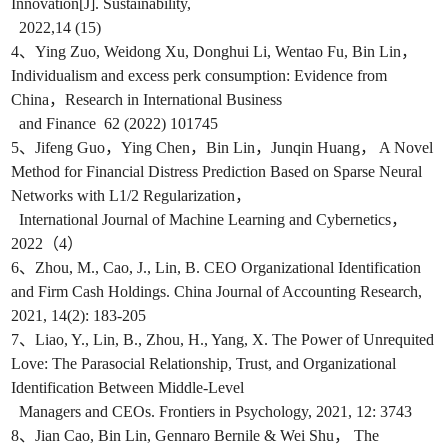
Innovation[J]. Sustainability,
2022,14 (15)
4、Ying Zuo, Weidong Xu, Donghui Li, Wentao Fu, Bin Lin，
Individualism and excess perk consumption: Evidence from
China，Research in International Business
and Finance 62 (2022) 101745
5、Jifeng Guo，Ying Chen，Bin Lin，Junqin Huang， A Novel
Method for Financial Distress Prediction Based on Sparse Neural
Networks with L1/2 Regularization，
International Journal of Machine Learning and Cybernetics，
2022（4）
6、Zhou, M., Cao, J., Lin, B. CEO Organizational Identification
and Firm Cash Holdings. China Journal of Accounting Research,
2021, 14(2): 183-205
7、Liao, Y., Lin, B., Zhou, H., Yang, X. The Power of Unrequited
Love: The Parasocial Relationship, Trust, and Organizational
Identification Between Middle-Level
Managers and CEOs. Frontiers in Psychology, 2021, 12: 3743
8、Jian Cao, Bin Lin, Gennaro Bernile & Wei Shu， The