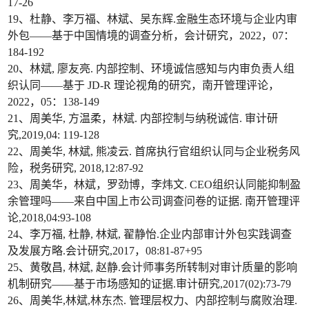
17-26
19、杜静、李万福、林斌、吴东辉.金融生态环境与企业内审
外包——基于中国情境的调查分析，会计研究，2022，07：
184-192
20、林斌, 廖友亮. 内部控制、环境诚信感知与内审负责人组
织认同——基于 JD-R 理论视角的研究，南开管理评论，
2022，05：138-149
21、周美华, 方温柔，林斌. 内部控制与纳税诚信. 审计研
究,2019,04: 119-128
22、周美华, 林斌, 熊凌云. 首席执行官组织认同与企业税务风
险，税务研究, 2018,12:87-92
23、周美华，林斌，罗劲博，李炜文. CEO组织认同能抑制盈
余管理吗——来自中国上市公司调查问卷的证据. 南开管理评
论,2018,04:93-108
24、李万福, 杜静, 林斌, 翟静怡.企业内部审计外包实践调查
及发展方略.会计研究,2017，08:81-87+95
25、黄敬昌, 林斌, 赵静.会计师事务所转制对审计质量的影响
机制研究——基于市场感知的证据.审计研究,2017(02):73-79
26、周美华,林斌,林东杰. 管理层权力、内部控制与腐败治理.