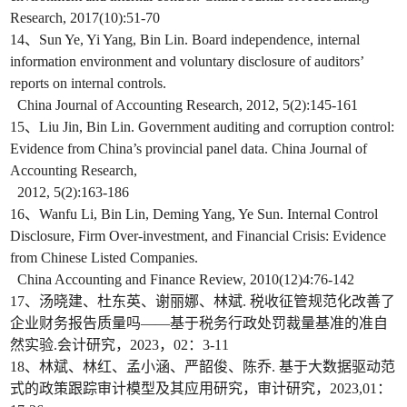
Research, 2017(10):51-70
14、Sun Ye, Yi Yang, Bin Lin. Board independence, internal
information environment and voluntary disclosure of auditors’
reports on internal controls.
China Journal of Accounting Research, 2012, 5(2):145-161
15、Liu Jin, Bin Lin. Government auditing and corruption control:
Evidence from China’s provincial panel data. China Journal of
Accounting Research,
2012, 5(2):163-186
16、Wanfu Li, Bin Lin, Deming Yang, Ye Sun. Internal Control
Disclosure, Firm Over-investment, and Financial Crisis: Evidence
from Chinese Listed Companies.
China Accounting and Finance Review, 2010(12)4:76-142
17、汤晓建、杜东英、谢丽娜、林斌. 税收征管规范化改善了
企业财务报告质量吗——基于税务行政处罚裁量基准的准自
然实验.会计研究，2023，02：3-11
18、林斌、林红、孟小涵、严韶俊、陈乔. 基于大数据驱动范
式的政策跟踪审计模型及其应用研究，审计研究，2023,01：