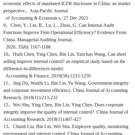
economic effects of mandated ICFR disclosure in China: an insider
perspective，Asia-Pacific Journal
of Accounting & Economics,: 27 Dec 2021
9、Chen, Y., Lin, B., Lu, L., Zhou, G. Can Internal Audit
Functions Improve Firm Operational Efficiency? Evidence From
China. Managerial Auditing Journal,
2020, 35(8): 1167-1188
10、Huili Chen, Ying Chen, Bin Lin, Yanchao Wang. Can short
selling improve internal control? an empirical study based on the
difference-in-differences model.
Accounting & Finance, 2019(58):1233-1259
11、Jing Du, Wanfu Li, Bin Lin, Yu Wang. Government integrity
and corporate investment efficiency. China Journal of Accounting
Research, 2018(11):213-232
12、Wei Shu, Ying Chen, Bin Lin, Ying Chen. Does corporate
integrity improve the quality of internal control?. China Journal of
Accounting Research, 2018(11):407-427
13、Chunli Liu, Bin Lin, Wei Shu. Employee quality, monitoring
environment and internal control. China Journal of Accounting