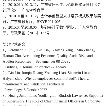
7、2010.01至2013.12，广东省研究生示范课程建设项目《会
计理论》，广东省教育厅
8、2010.01至2013.12，会计学创新型人才培养模式改革与实
践，广东省教育厅，BKYB2011005
9、2015.07至2018.06，基础会计学教学团队，广东省教育
厅，粤教高函〔2015〕133号
部分学术论文
1、Ferdinand A Gul，Bin Lin，Zhifeng Yang，Min Zhang，
Haoran Zhu. Accounting Personnel Quality, Audit Risk, and
Auditor Responses， Septemenber 08 2023，
Auditing: A Journal of Practice & Theory
2、Bin Lin, Junqin Huang, Youliang Liao, Shanmin Liu and
Haiyan Zhou. Why do employees commit fraud?: Theory,
measurement, and validation. Frontiers in
Psychology. 6 October 2022
3、Huang Junqin,Liao Youliang,Lin Bin,Loh Lawrence. Supporter
or Supervisor? The Role of Chief Financial Officers in Corporate