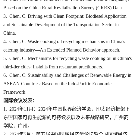
Based on the China Rural Revitalization Survey (CRRS) Data.
3. Chen, C. Driving with Clean Footprint: Biodiesel Application
and Sustainable Development of the Transportation Sector in
China.
4. Chen, C. Waste cooking oil recycling mechanisms in China's
catering industry—An Extended Planned Behavior approach.
5. Chen, C. Mechanisms for recycling waste cooking oil in China's
third-tier cities: Insights from restaurant practitioners.
6. Chen, C. Sustainability and Challenges of Renewable Energy in
ASEAN Countries: Based on the Indo-Pacific Economic
Framework.
国际会议发表：
1. 2024年11月：2024年中国世界经济学会，印太经济框架下
东盟国家可再生能源的可持续发展及未来战略研究，广州商
学院，广州。
2. 2024年5月：第五届中国区域经济学论坛暨全国区域经济