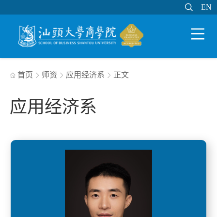

EN
EN

WEB邮件
MY STU
学分制系统

首页
师资
应用经济系
正文




应用经济系