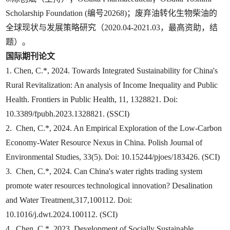
Scholarship Foundation (编号20268)；废弃油转化生物柴油的
全球现状与发展策略研究（2020.04-2021.03，最高资助，结
题）。
国际期刊论文
1. Chen, C.*, 2024. Towards Integrated Sustainability for China's
Rural Revitalization: An analysis of Income Inequality and Public
Health. Frontiers in Public Health, 11, 1328821. Doi:
10.3389/fpubh.2023.1328821. (SSCI)
2. Chen, C.*, 2024. An Empirical Exploration of the Low-Carbon
Economy-Water Resource Nexus in China. Polish Journal of
Environmental Studies, 33(5). Doi: 10.15244/pjoes/183426. (SCI)
3. Chen, C.*, 2024. Can China's water rights trading system
promote water resources technological innovation? Desalination
and Water Treatment,317,100112. Doi:
10.1016/j.dwt.2024.100112. (SCI)
4. Chen, C.*, 2023. Development of Socially Sustainable