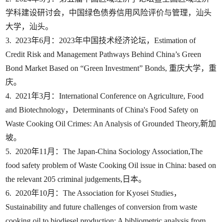
学科建设研讨会，中国绿色债券信用风险评价与管理，汕头
大学，汕头。
3. 2023年6月：2023年中国技术经济论坛，Estimation of
Credit Risk and Management Pathways Behind China’s Green
Bond Market Based on “Green Investment” Bonds, 重庆大学，重
庆。
4. 2021年3月：International Conference on Agriculture, Food
and Biotechnology，Determinants of China's Food Safety on
Waste Cooking Oil Crimes: An Analysis of Grounded Theory,新加
坡。
5. 2020年11月：The Japan-China Sociology Association,The
food safety problem of Waste Cooking Oil issue in China: based on
the relevant 205 criminal judgements,日本。
6. 2020年10月：The Association for Kyosei Studies，
Sustainability and future challenges of conversion from waste
cooking oil to biodiesel production: A bibliometric analysis from