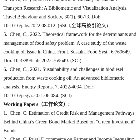
Transport Research: A Bibliometric and Visualization Analysis.
Travel Behaviour and Society, 30(1), 60-73. Doi:
10.1016/j.tbs.2022.08.012. (SSCI,全球高被引论文)
5. Chen, C., 2022. Theoretical framework for the determinants and
management of food safety problem: A case study of the waste
cooking oil issue in China. Front. Sustain. Food Syst., 6:769649.
Doi: 10.3389/fsufs.2022.769649. (SCI)
6. Chen, C., 2021. Sustainability and challenges in biodiesel
production from waste cooking oil: An advanced bibliometric
analysis. Energy Reports, 7, 4022-4034. Doi:
10.1016/j.egyr.2021.06.084. (SCI)
Working Papers（工作论文）:
1. Chen, C. Estimation of Credit Risk and Management Pathways
Behind China’s Green Bond Market Based on “Green Investment”
Bonds.
2. Chen, C. Rural E-commerce on Farmer and Income Inequality: