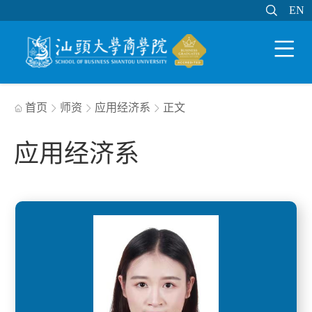

EN
EN

WEB邮件
MY STU
学分制系统

首页
师资
应用经济系
正文




应用经济系