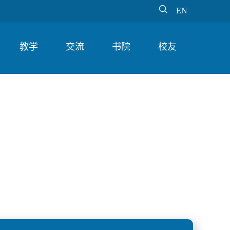

EN
教学
交流
书院
校友