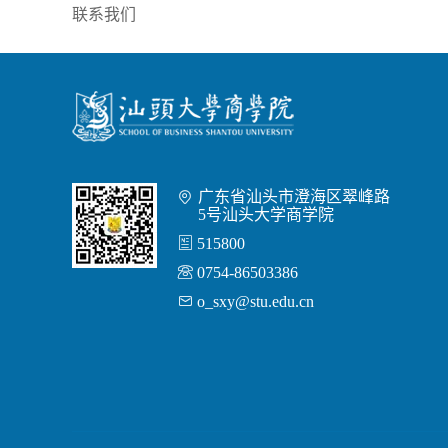
联系我们
广东省汕头市澄海区翠峰路

5号汕头大学商学院

515800

0754-86503386

o_sxy@stu.edu.cn