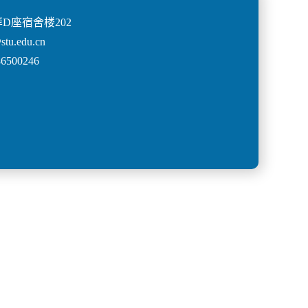
D座宿舍楼202
u.edu.cn
500246