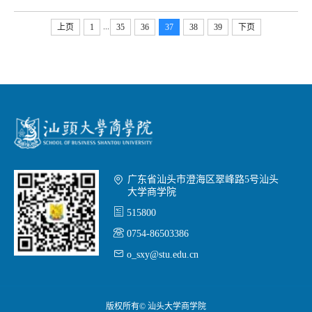
...
上页
1
35
36
37
38
39
下页

广东省汕头市澄海区翠峰路5号汕头
大学商学院

515800

0754-86503386

o_sxy@stu.edu.cn
版权所有© 汕头大学商学院