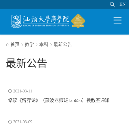

EN
EN

WEB邮件
MY STU
学分制系统

首页
教学
本科
最新公告




最新公告

2021-03-11
修读《博弈论》（燕波老师班125656）换教室通知

2021-03-09