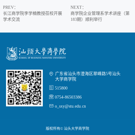
PREV
：
NEXT
：
长江商学院李学楠教授莅校开展
商学院企业管理系学术讲座（第
学术交流
183期）顺利举行

广东省汕头市澄海区翠峰路5号汕头
大学商学院

515800

0754-86503386

o_sxy@stu.edu.cn
版权所有© 汕头大学商学院