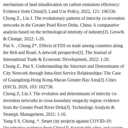
mechanism of land misallocation on carbon emissions efficiency:
Evidence from China[J]. Land Use Policy, 2022, 121: 106336.
Chong Z., Liu J. The evolutionary patterns of intercity co-invention
networks in the Greater Pearl River Delta, China: A comparative
analysis based on the technological intensity of industry[J]. Growth
& Change, 2022: 1-20.
Pan S. , Chong Z*. Effects of FDI on trade among countries along
the Belt and Road: A network perspective[J]. The Journal of
International Trade & Economic Development, 2022: 1-20.
Chong Z., Pan S. Understanding the Structure and Determinants of
City Network through Intra-firm Service Relationships: The Case
of Guangdong-Hong Kong-Macao Greater Bay Area[J]. Cities
(SSCI). 2020, 103: 102738.
Chong Z, Liu J. The evolution and determinants of intercity co-
invention networks in cross-boundary megacity region: evidence
from the Greater Pearl River Delta[J]. Technology Analysis &
Strategic Management, 2021: 1-16.
Yang S S, Chong .*. Smart city projects against COVID-19:
Quantitative evidence from China[J]. Sustainable cities and society,