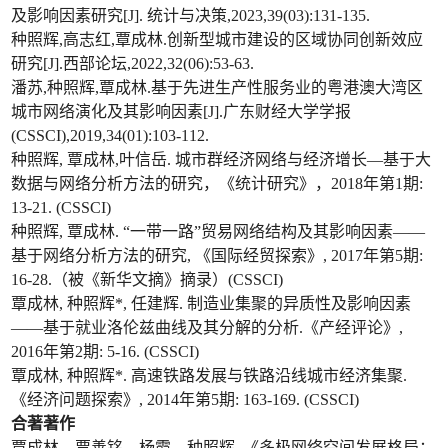
及影响因素研究[J]. 统计与决策,2023,39(03):131-135.
种照辉,高志红,覃成林.创新型城市建设的区域协同创新效应
研究[J].西部论坛,2022,32(06):53-63.
潘苏,种照辉,覃成林.基于先进生产性服务业的粤港澳大湾区
城市网络演化及其影响因素[J].广东财经大学学报
(CSSCI),2019,34(01):103-112.
种照辉, 覃成林,叶信岳. 城市群经济网络与经济增长—基于大
数据与网络分析方法的研究，《统计研究》，2018年第1期:
13-21. (CSSCI)
种照辉, 覃成林. “一带一路”贸易网络结构及其影响因素——
基于网络分析方法的研究, 《国际经贸探索》, 2017年第5期:
16-28.（被《新华文摘》摘录）(CSSCI)
覃成林, 种照辉*, 任建辉. 制造业集聚的异质性及影响因素
——基于就业洛伦兹曲线及其分解的分析.《产经评论》,
2016年第2期: 5-16. (CSSCI)
覃成林, 种照辉*. 高速铁路发展与铁路沿线城市经济集聚.
《经济问题探索》, 2014年第5期: 163-169. (CSSCI)
合著著作
覃成林，贾善铭，杨霞，种照辉. 《多极网络空间发展格局：