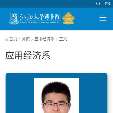

EN
EN

WEB邮件
MY STU
学分制系统

首页
师资
应用经济系
正文




应用经济系