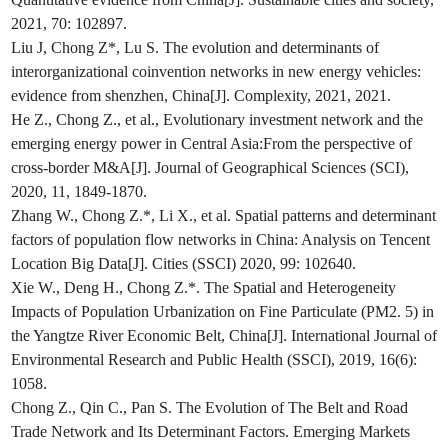
2021, 70: 102897.
Liu J, Chong Z*, Lu S. The evolution and determinants of
interorganizational coinvention networks in new energy vehicles:
evidence from shenzhen, China[J]. Complexity, 2021, 2021.
He Z., Chong Z., et al., Evolutionary investment network and the
emerging energy power in Central Asia:From the perspective of
cross-border M&A[J]. Journal of Geographical Sciences (SCI),
2020, 11, 1849-1870.
Zhang W., Chong Z.*, Li X., et al. Spatial patterns and determinant
factors of population flow networks in China: Analysis on Tencent
Location Big Data[J]. Cities (SSCI) 2020, 99: 102640.
Xie W., Deng H., Chong Z.*. The Spatial and Heterogeneity
Impacts of Population Urbanization on Fine Particulate (PM2. 5) in
the Yangtze River Economic Belt, China[J]. International Journal of
Environmental Research and Public Health (SSCI), 2019, 16(6):
1058.
Chong Z., Qin C., Pan S. The Evolution of The Belt and Road
Trade Network and Its Determinant Factors. Emerging Markets