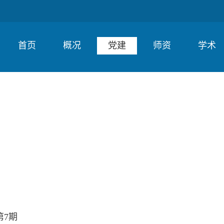
首页
概况
党建
师资
学术
第7期