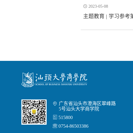

2023-05-08
主题教育 | 学习参考
广东省汕头市澄海区翠峰路

5号汕头大学商学院

515800

0754-86503386