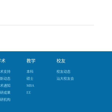
学术
教学
校友
术支持
本科
校友动态
新动态
硕士
汕大校友会
术通知
MBA
研成果
EE
研机构