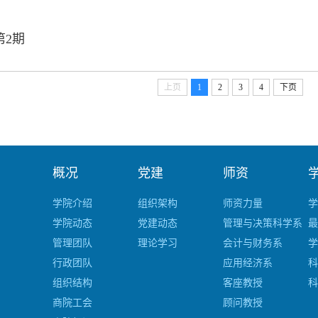
第2期
上页
1
2
3
4
下页
概况
党建
师资
学院介绍
组织架构
师资力量
学
学院动态
党建动态
管理与决策科学系
最
管理团队
理论学习
会计与财务系
学
行政团队
应用经济系
科
组织结构
客座教授
科
商院工会
顾问教授