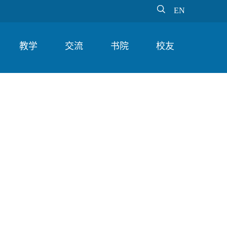

EN
教学
交流
书院
校友