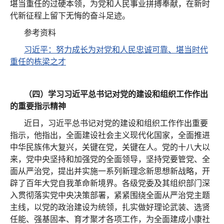
堪当重任的过硬本领，为党和人民事业拼搏奉献，在新时
代新征程上留下无悔的奋斗足迹。
参考资料
习近平：努力成长为对党和人民忠诚可靠、堪当时代
重任的栋梁之才
（四）学习习近平总书记对党的建设和组织工作作出
的重要指示精神
近日，习近平总书记对党的建设和组织工作作出重要
指示，他指出，全面建设社会主义现代化国家，全面推进
中华民族伟大复兴，关键在党，关键在人。党的十八大以
来，党中央坚持和加强党的全面领导，坚持党要管党、全
面从严治党，提出并实施一系列新理念新思想新战略，开
辟了百年大党自我革命新境界。各级党委及其组织部门深
入贯彻落实党中央决策部署，紧紧围绕全面从严治党主题
主线，以党的政治建设为统领，扎实做好理论武装、选贤
任能、强基固本、育才聚才各项工作，为全面建成小康社