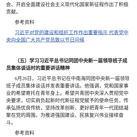
会、开启全面建设社会主义现代化国家新征程作出了积极
贡献。
参考资料
习近平对党的建设和组织工作作出重要指示 代表党中
央向全国广大共产党员致以节日问候
（五）学习习近平总书记同团中央新一届领导班子成
员集体谈话时的重要讲话精神
6月26日，习近平总书记在中南海同团中央新一届领导
班子成员集体谈话并发表重要讲话。他强调，党和国家事
业的希望寄托在青年身上。希望共青团中央深入贯彻党中
央要求，切实肩负起新时代新征程党赋予的使命任务，传
承弘扬优良传统，坚持改革创新，更好把青年一代团结凝
聚在党的周围，为推进强国建设、民族复兴伟业接续奋
斗。
参考资料