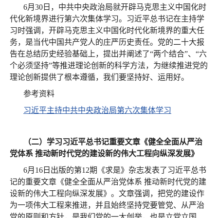
6月30日，中共中央政治局就开辟马克思主义中国化时
代化新境界进行第六次集体学习。习近平总书记在主持学
习时强调，开辟马克思主义中国化时代化新境界的重大任
务，是当代中国共产党人的庄严历史责任。党的二十大报
告在总结历史经验基础上，提出并阐述了“两个结合”、“六
个必须坚持”等推进理论创新的科学方法，为继续推进党的
理论创新提供了根本遵循，我们要坚持好、运用好。
参考资料
习近平主持中共中央政治局第六次集体学习
（二）学习习近平总书记重要文章《健全全面从严治
党体系 推动新时代党的建设新的伟大工程向纵深发展》
6月16日出版的第12期《求是》杂志发表了习近平总书
记的重要文章《健全全面从严治党体系 推动新时代党的建
设新的伟大工程向纵深发展》。文章强调，把党的建设作
为一项伟大工程来推进，并且始终坚持党要管党、从严治
党的原则和方针，是我们党的一大创举，也是立党立国、