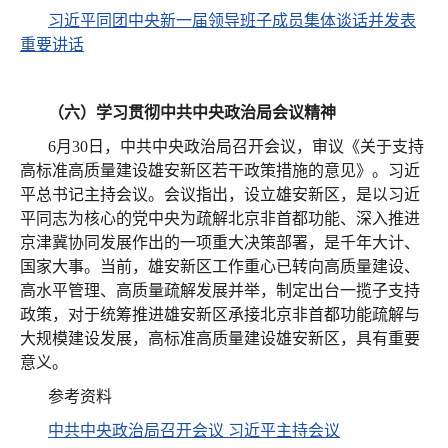
习近平同团中央新一届领导班子成员集体谈话并发表
重要讲话
（六）学习贯彻中共中央政治局会议精神
6月30日，中共中央政治局召开会议，审议《关于支持
高标准高质量建设雄安新区若干政策措施的意见》。习近
平总书记主持会议。会议指出，设立雄安新区，是以习近
平同志为核心的党中央为疏解北京非首都功能、深入推进
京津冀协同发展作出的一项重大决策部署，是千年大计、
国家大事。当前，雄安新区工作重心已转向高质量建设、
高水平管理、高质量疏解发展并举，制定出台一揽子支持
政策，对于统筹推进雄安新区承接北京非首都功能疏解与
大规模建设发展，高标准高质量建设雄安新区，具有重要
意义。
参考资料
中共中央政治局召开会议 习近平主持会议