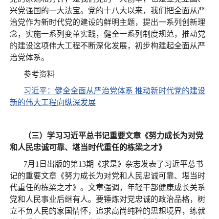
兴党强国的一大法宝。党的十八大以来，我们把全面从严
治党作为新时代党的建设的鲜明主题，提出一系列创新理
念，实施一系列变革实践，健全一系列制度规范，推动党
的建设这项伟大工程不断深化发展，初步构建起全面从严
治党体系。
参考资料
习近平：健全全面从严治党体系 推动新时代党的建设
新的伟大工程向纵深发展
（三）学习习近平总书记重要文章《努力成长为对党
和人民忠诚可靠、堪当时代重任的栋梁之才》
7月1日出版的第13期《求是》杂志发表了习近平总书
记的重要文章《努力成长为对党和人民忠诚可靠、堪当时
代重任的栋梁之才》。文章强调，年轻干部健康成长关系
党和人民事业后继有人。要锤炼对党忠诚的政治品格，树
立不负人民的家国情怀，追求高尚纯粹的思想境界，练就