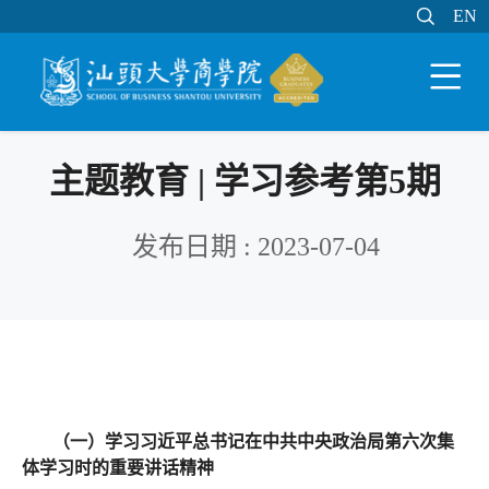

EN
EN

WEB邮件
MY STU
学分制系统

主题教育 | 学习参考第5期
发布日期 : 2023-07-04
（一）学习习近平总书记在中共中央政治局第六次集
体学习时的重要讲话精神