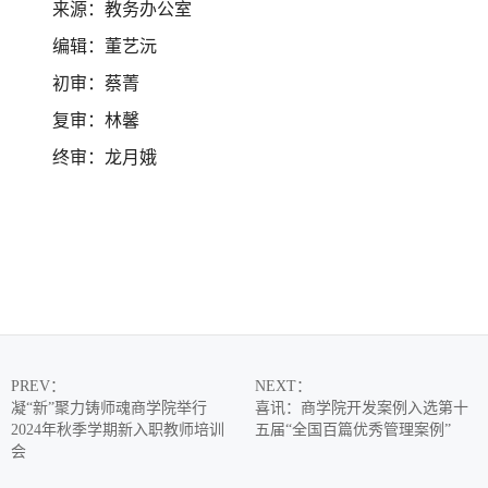
来源：教务办公室
编辑：董艺沅
初审：蔡菁
复审：林馨
终审：龙月娥
PREV
：
NEXT
：
凝“新”聚力铸师魂商学院举行
喜讯：商学院开发案例入选第十
2024年秋季学期新入职教师培训
五届“全国百篇优秀管理案例”
会